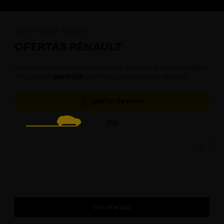
BEM-VINDO AO SITE
OFERTAS RENAULT
Para selecionar as melhores ofertas em sua região,
clique em
permitir
acima ou selecione abaixo:
perto de mim
OU