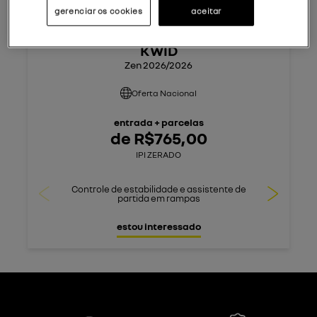
gerenciar os cookies
aceitar
KWID
Zen 2026/2026
Oferta Nacional
entrada + parcelas
de
R$
765,00
IPI ZERADO
Controle de estabilidade e assistente de
Maior p
partida em rampas
estou interessado