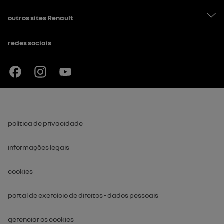
manuais
venda direta & PCD
outros sites Renault
dúvidas e sugestões
opções de financiamento
reclamações
agende sua revisão online
ofertas Renault
redes sociais
recall
agende um test drive
sala de imprensa
código de rádio
trabalhe conosco
Instituto Renault
política de privacidade
informações legais
cookies
portal de exercício de direitos - dados pessoais
gerenciar os cookies